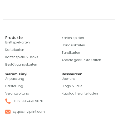
Produkte
Karten spielen
Brettspielkarten
Handelskarten
Karteikarten
Tarotkarten
Kartenspiele & Decks
Andere gedruckte Karten
Bestätigungskarten
Warum Xinyi
Ressourcen
Anpassung
Über uns
Herstellung
Blogs & Fälle
Verantwortung
Katalog herunterladen
+86 199 2423 9676
xyq@xinyiprint.com