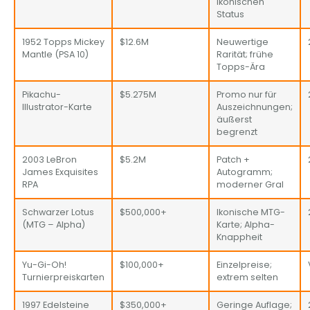
ikonischen
Status
1952 Topps Mickey
$12.6M
Neuwertige
Mantle (PSA 10)
Rarität; frühe
Topps-Ära
Pikachu-
$5.275M
Promo nur für
Illustrator-Karte
Auszeichnungen;
äußerst
begrenzt
2003 LeBron
$5.2M
Patch +
James Exquisites
Autogramm;
RPA
moderner Gral
Schwarzer Lotus
$500,000+
Ikonische MTG-
(MTG – Alpha)
Karte; Alpha-
Knappheit
Yu-Gi-Oh!
$100,000+
Einzelpreise;
Turnierpreiskarten
extrem selten
1997 Edelsteine ​​
$350,000+
Geringe Auflage;