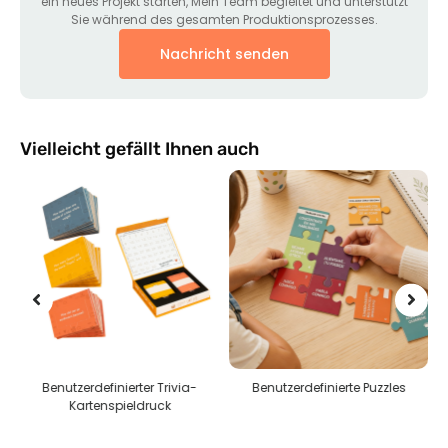
ein neues Projekt starten, Mein Team begleitet und unterstützt
Sie während des gesamten Produktionsprozesses.
Nachricht senden
Vielleicht gefällt Ihnen auch
on
Benutzerdefinierter Trivia-
Benutzerdefinierte Puzzles
Kartenspieldruck