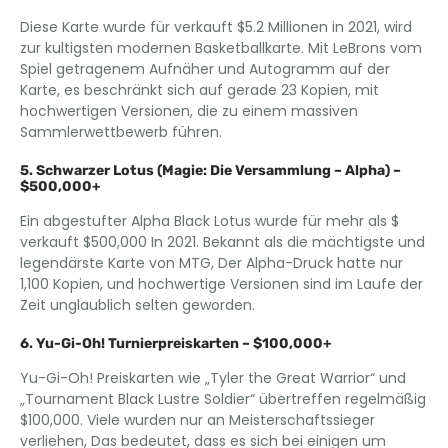
Diese Karte wurde für verkauft $5.2 Millionen in 2021, wird
zur kultigsten modernen Basketballkarte. Mit LeBrons vom
Spiel getragenem Aufnäher und Autogramm auf der
Karte, es beschränkt sich auf gerade 23 Kopien, mit
hochwertigen Versionen, die zu einem massiven
Sammlerwettbewerb führen.
5. Schwarzer Lotus (Magie: Die Versammlung – Alpha) –
$500,000+
Ein abgestufter Alpha Black Lotus wurde für mehr als $
verkauft $500,000 In 2021. Bekannt als die mächtigste und
legendärste Karte von MTG, Der Alpha-Druck hatte nur
1,100 Kopien, und hochwertige Versionen sind im Laufe der
Zeit unglaublich selten geworden.
6. Yu-Gi-Oh! Turnierpreiskarten – $100,000+
Yu-Gi-Oh! Preiskarten wie „Tyler the Great Warrior“ und
„Tournament Black Lustre Soldier“ übertreffen regelmäßig
$100,000. Viele wurden nur an Meisterschaftssieger
verliehen, Das bedeutet, dass es sich bei einigen um