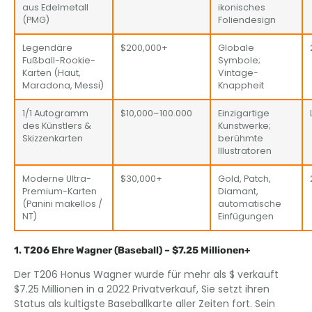
aus Edelmetall
ikonisches
(PMG)
Foliendesign
Legendäre
$200,000+
Globale
Fußball-Rookie-
Symbole;
Karten (Haut,
Vintage-
Maradona, Messi)
Knappheit
1/1 Autogramm
$10,000–100.000
Einzigartige
des Künstlers &
Kunstwerke;
Skizzenkarten
berühmte
Illustratoren
Moderne Ultra-
$30,000+
Gold, Patch,
Premium-Karten
Diamant,
(Panini makellos /
automatische
NT)
Einfügungen
1. T206 Ehre Wagner (Baseball) – $7.25 Millionen+
Der T206 Honus Wagner wurde für mehr als $ verkauft
$7.25 Millionen in a 2022 Privatverkauf, Sie setzt ihren
Status als kultigste Baseballkarte aller Zeiten fort. Sein