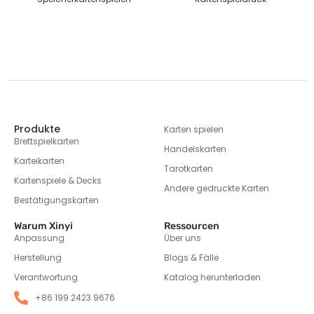
Produkte
Karten spielen
Brettspielkarten
Handelskarten
Karteikarten
Tarotkarten
Kartenspiele & Decks
Andere gedruckte Karten
Bestätigungskarten
Warum Xinyi
Ressourcen
Anpassung
Über uns
Herstellung
Blogs & Fälle
Verantwortung
Katalog herunterladen
+86 199 2423 9676