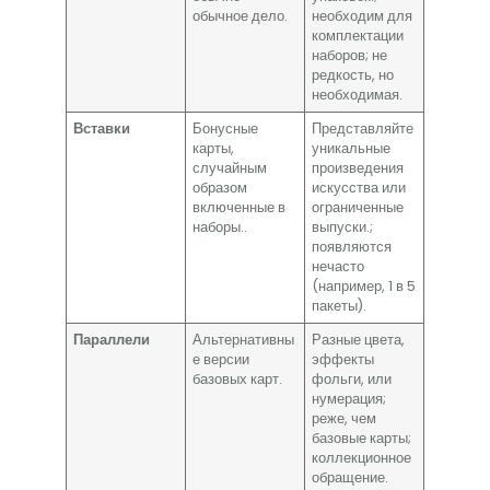
обычное дело.
необходим для
комплектации
наборов; не
редкость, но
необходимая.
Вставки
Бонусные
Представляйте
карты,
уникальные
случайным
произведения
образом
искусства или
включенные в
ограниченные
наборы..
выпуски.;
появляются
нечасто
(например, 1 в 5
пакеты).
Параллели
Альтернативны
Разные цвета,
е версии
эффекты
базовых карт.
фольги, или
нумерация;
реже, чем
базовые карты;
коллекционное
обращение.