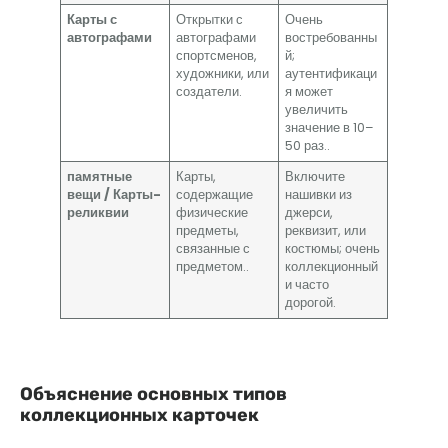
Карты с
Открытки с
Очень
автографами
автографами
востребованны
спортсменов,
й;
художники, или
аутентификаци
создатели.
я может
увеличить
значение в 10–
50 раз..
памятные
Карты,
Включите
вещи / Карты-
содержащие
нашивки из
реликвии
физические
джерси,
предметы,
реквизит, или
связанные с
костюмы; очень
предметом..
коллекционный
и часто
дорогой.
Объяснение основных типов
коллекционных карточек