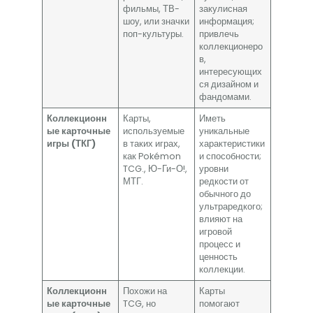
фильмы, ТВ-
закулисная
шоу, или значки
информация;
поп-культуры.
привлечь
коллекционеро
в,
интересующих
ся дизайном и
фандомами.
Коллекционн
Карты,
Иметь
ые карточные
используемые
уникальные
игры (ТКГ)
в таких играх,
характеристики
как Pokémon
и способности;
TCG., Ю-Ги-О!,
уровни
МТГ.
редкости от
обычного до
ультраредкого;
влияют на
игровой
процесс и
ценность
коллекции.
Коллекционн
Похожи на
Карты
ые карточные
TCG, но
помогают