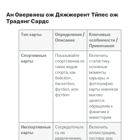
Ан
О
в
е
р
в
я
е
ш
о
ж
Д
я
ж
ж
е
р
е
н
т
Т
й
п
е
с
о
ж
Т
р
а
д
я
н
г
С
а
р
д
с
Тип карты
Определение /
Ключевые
Описание
особенности /
Примечания
Спортивные
Показывайте
Включить
карты
спортсменов из
статистику,
таких видов
основные
спорта, как
моменты
бейсбол.,
карьеры, и
баскетбол,
фотографии;
футбол, или
карты новичков
футбол.
высоко
ценятся;
обращение к
фанатам и
инвесторам.
Неспортивные
Сосредоточьте
Включить
карты
сь на
иллюстрацию,
развлечениях,
пустяки, или