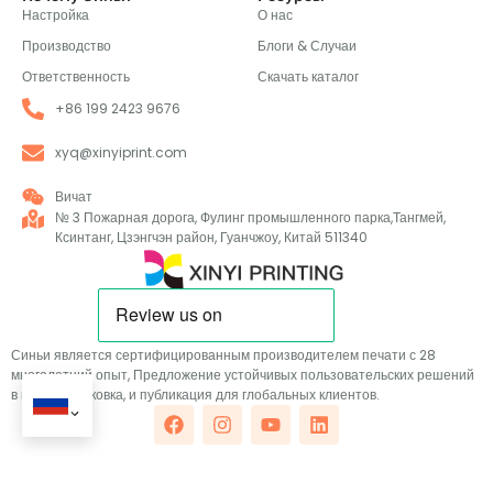
Производство
Блоги & Случаи
Ответственность
Скачать каталог
+86 199 2423 9676
xyq@xinyiprint.com
Вичат
№ 3 Пожарная дорога, Фулинг промышленного парка,Тангмей,
Ксинтанг, Цзэнгчэн район, Гуанчжоу, Китай 511340
Синьи является сертифицированным производителем печати с 28
многолетний опыт, Предложение устойчивых пользовательских решений
в картах, упаковка, и публикация для глобальных клиентов.
© 2026 Гуанчжоуская полиграфическая компания Синьи., ООО. Все права