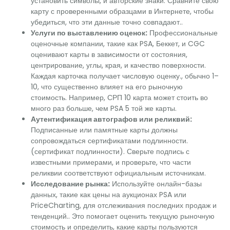
установить символы, и авторские знаки. Сравните свою
карту с проверенными образцами в Интернете, чтобы
убедиться, что эти данные точно совпадают..
Услуги по выставлению оценок:
Профессиональные
оценочные компании, такие как PSA, Беккет, и CGC
оценивают карты в зависимости от состояния,
центрирование, углы, края, и качество поверхности.
Каждая карточка получает числовую оценку., обычно 1–
10, что существенно влияет на его рыночную
стоимость. Например, СРП 10 карта может стоить во
много раз больше, чем PSA 5 той же карты.
Аутентификация автографов или реликвий:
Подписанные или памятные карты должны
сопровождаться сертификатами подлинности.
(сертификат подлинности). Сверьте подпись с
известными примерами, и проверьте, что части
реликвии соответствуют официальным источникам.
Исследование рынка:
Используйте онлайн-базы
данных, такие как цены на аукционах PSA или
PriceCharting, для отслеживания последних продаж и
тенденций.. Это помогает оценить текущую рыночную
стоимость и определить, какие карты пользуются