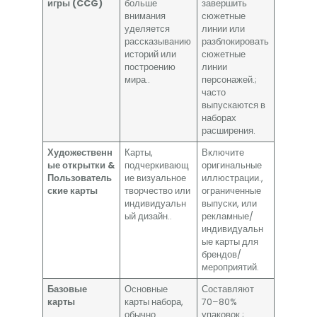
игры (CCG)
больше
завершить
внимания
сюжетные
уделяется
линии или
рассказыванию
разблокировать
историй или
сюжетные
построению
линии
мира..
персонажей.;
часто
выпускаются в
наборах
расширения.
Художественн
Карты,
Включите
ые открытки &
подчеркивающ
оригинальные
Пользователь
ие визуальное
иллюстрации.,
ские карты
творчество или
ограниченные
индивидуальн
выпуски, или
ый дизайн..
рекламные/
индивидуальн
ые карты для
брендов/
мероприятий.
Базовые
Основные
Составляют
карты
карты набора,
70–80%
обычно
упаковок.;