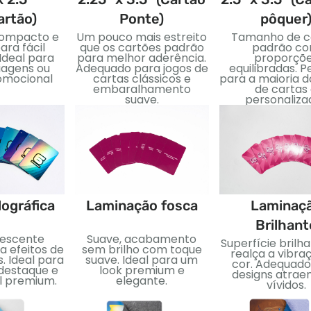
artão)
Ponte)
pôquer
ompacto e
Um pouco mais estreito
Tamanho de c
ara fácil
que os cartões padrão
padrão c
Ideal para
para melhor aderência.
proporçõ
iagens ou
Adequado para jogos de
equilibradas. P
omocional
cartas clássicos e
para a maioria d
embaralhamento
de cartas
suave.
personaliza
lográfica
Laminação fosca
Laminaç
Brilhant
descente
Suave, acabamento
Superfície brilh
a efeitos de
sem brilho com toque
realça a vibra
. Ideal para
suave. Ideal para um
cor. Adequado
 destaque e
look premium e
designs atrae
al premium.
elegante.
vívidos.