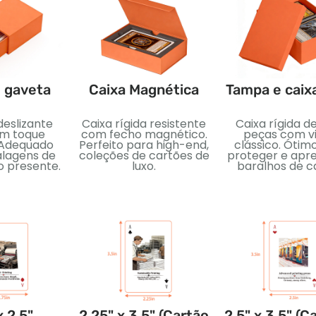
e gaveta
Caixa Magnética
Tampa e caix
deslizante
Caixa rígida resistente
Caixa rígida d
om toque
com fecho magnético.
peças com vi
 Adequado
Perfeito para high-end,
clássico. Ótim
lagens de
coleções de cartões de
proteger e apr
o presente.
luxo.
baralhos de c
x 2.5"
2.25" x 3.5" (Cartão
2.5" x 3.5" (C