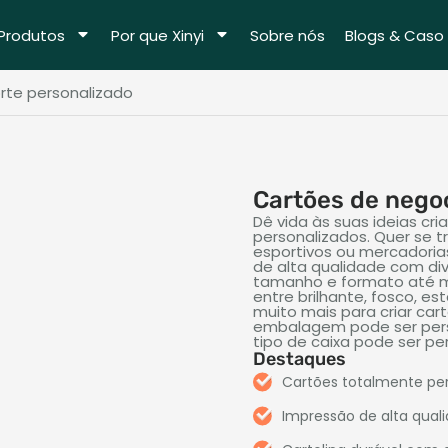
Produtos
Por que Xinyi
Sobre nós
Blogs & Caso
rte personalizado
Cartões de nego
Dê vida às suas ideias cr
personalizados. Quer se t
esportivos ou mercadoria
de alta qualidade com di
tamanho e formato até m
entre brilhante, fosco, e
muito mais para criar ca
embalagem pode ser perso
tipo de caixa pode ser pe
Destaques
Cartões totalmente pers
Impressão de alta qual