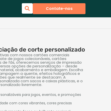
Contate-nos
ciação de corte personalizado
iativas com nossos cartões comerciais
rate de jogos colecionáveis, cartões
s de fãs, oferecemos serviços de impressão
versas opções de personalização – desde
aterial, acabamento e embalagem. Escolha
stampagem a quente, efeitos holográficos e
rtões que realmente se destacam. A
nalizada com sacos e caixas plásticas, e o
rsonalizado livremente.
onalizáveis ​​para jogos, eventos, e promoções
idade com cores vibrantes, cores precisas