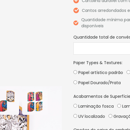
Cartolina durável com 
Cantos arredondados e 
Quantidade mínima para 
disponíveis
Quantidade total de convé
Paper Types & Textures
:
Papel artístico padrão
Papel Dourado/Prata
Acabamentos de Superfície
Laminação fosca
Lam
UV localizado
Gravaçã