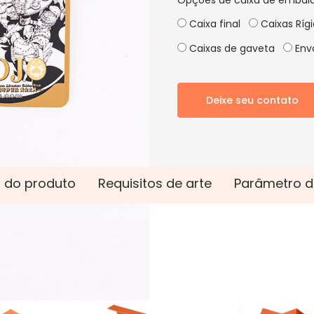
Opções de caixa de embal
Caixa final
Caixas Ríg
Caixas de gaveta
Envo
Deixe seu contato
 do produto
Requisitos de arte
Parâmetro d