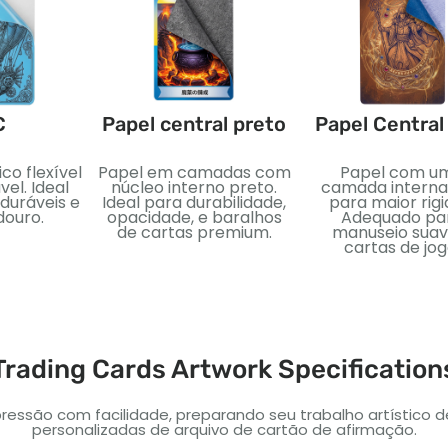
C
Papel central preto
Papel Central
ico flexível
Papel em camadas com
Papel com u
el. Ideal
núcleo interno preto.
camada interna
uráveis ​​e
Ideal para durabilidade,
para maior rigi
douro.
opacidade, e baralhos
Adequado pa
de cartas premium.
manuseio suav
cartas de jog
Trading Cards Artwork Specification
ressão com facilidade, preparando seu trabalho artístico 
personalizadas de arquivo de cartão de afirmação.