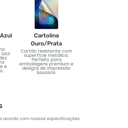
 Azul
Cartolina
PVC
Ouro/Prata
ma
Material plástico flexí
Cartão resistente com
 azul
e impermeável. Idea
superfície metálica.
dez.
para cartões duráveis 
Perfeito para
ra
uso duradouro.
embalagens premium e
e e
designs de impressão
o.
luxuosos.
s
de acordo com nossas especificações