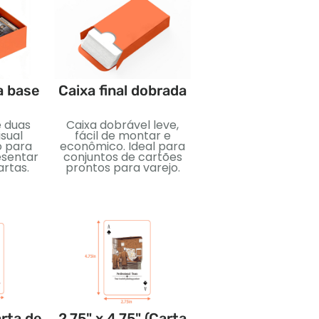
a base
Caixa final dobrada
Pacotes de refo
e duas
Caixa dobrável leve,
Pacotes selados
sual
fácil de montar e
compactos projeta
o para
econômico. Ideal para
para surpresa e
esentar
conjuntos de cartões
colecionabilidade. I
artas.
prontos para varejo.
para cartões
colecionáveis, exibi
de varejo, e
lançamentos
promocionais.
arta de
2.75" x 4.75" (Carta
3.5" x 5" (Cart