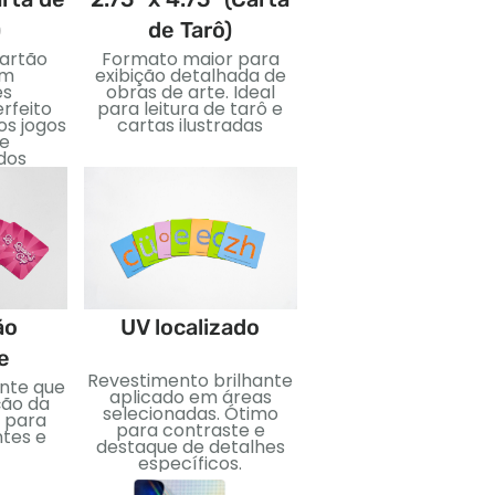
)
de Tarô)
Jumbo)
artão
Formato maior para
Cartões grandes p
om
exibição detalhada de
visuais ousados ​​e fá
es
obras de arte. Ideal
leitura. Ótimo par
erfeito
para leitura de tarô e
ensinar, eventos, 
os jogos
cartas ilustradas
edições especiais
 e
dos
Estampagem d
ão
UV localizado
folha
e
Revestimento brilhante
Folha metálica apli
ante que
aplicado em áreas
para um efeito reflex
ção da
selecionadas. Ótimo
Perfeito para adicio
 para
para contraste e
luxo e impacto visua
ntes e
destaque de detalhes
específicos.