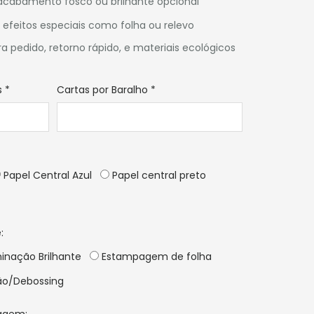
acabamento fosco ou brilhante opcional
efeitos especiais como folha ou relevo
pedido, retorno rápido, e materiais ecológicos
s
*
Cartas por Baralho
*
Papel Central Azul
Papel central preto
:
inação Brilhante
Estampagem de folha
o/Debossing