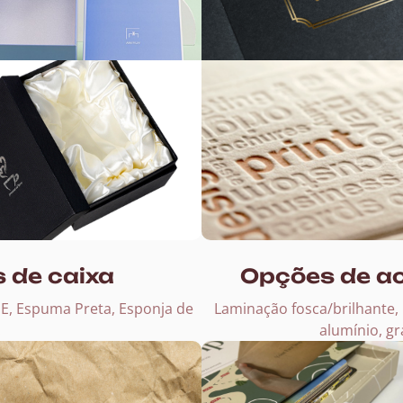
 de caixa
Opções de a
E, Espuma Preta, Esponja de
Laminação fosca/brilhante,
.
alumínio, g