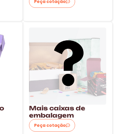
Peça cotação
ão
Mais caixas de
embalagem
Peça cotação