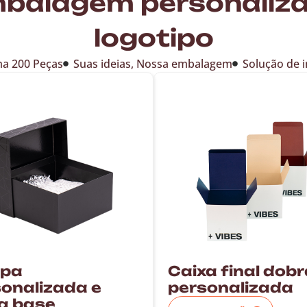
mbalagem personaliz
logotipo
a 200 Peças
Suas ideias, Nossa embalagem
Solução de 
pa
Caixa final dob
onalizada e
personalizada
a base