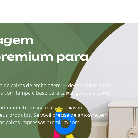
lagem
premium para
a de caixas de embalagem — desde caixas com
as com tampa e base para caixas gaveta e caixas
otipo mostram sua marca; caixas de
us produtos. Se você precisa de amostragem,
mos caixas impressas premium com