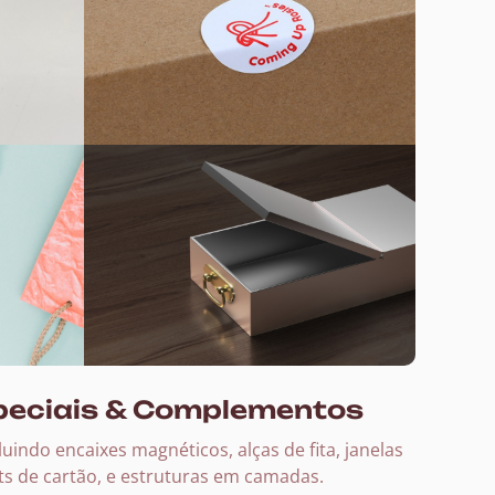
peciais & Complementos
uindo encaixes magnéticos, alças de fita, janelas
ts de cartão, e estruturas em camadas.