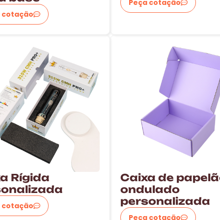
Peça cotação
 cotação
a Rígida
Caixa de papel
sonalizada
ondulado
personalizada
 cotação
Peça cotação