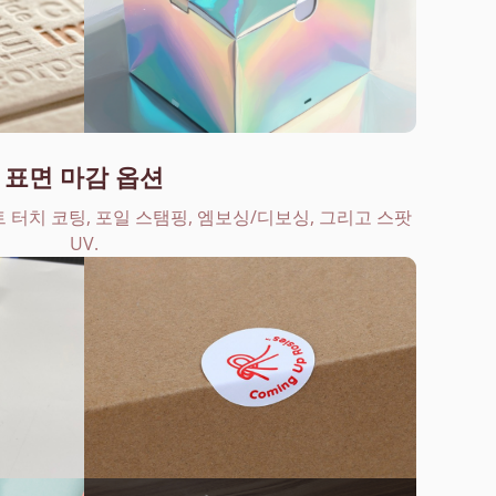
표면 마감 옵션
 터치 코팅, 포일 스탬핑, 엠보싱/디보싱, 그리고 스팟
UV.