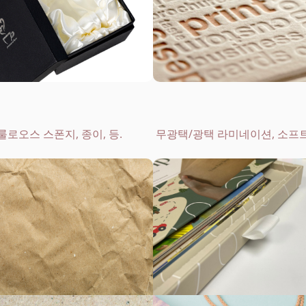
셀룰로오스 스폰지, 종이, 등.
무광택/광택 라미네이션, 소프트