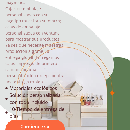
magnéticas.
Cajas de embalaje
personalizadas con su
logotipo muestran su marca;
cajas de embalaje
personalizadas con ventana
para mostrar sus productos.
Ya sea que necesite muestras,
producción a granel, o
entrega global, Entregamos
cajas impresas de primera
calidad con una
personalización excepcional y
una entrega rápida..
Materiales ecológicos
Solución personalizada
con todo incluido
10-Tiempo de entrega de
días
Comience su