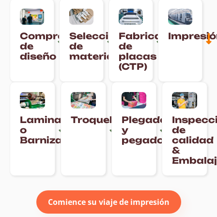
Comprobación
Selección
Fabricación
Impresió
de
de
de
diseño
materiales
placas
(CTP)
Laminación
Troquelado
Plegado
Inspecc
o
y
de
Barnizado
pegado
calidad
&
Embalaj
Comience su viaje de impresión