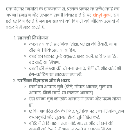
एक पेशेवर निर्माता के दृष्टिकोण से, प्रत्येक प्रकार के फ़्लैशकार्ड का
अपना डिज़ाइन और उत्पादन संबंधी विचार होते हैं. पर
Xinyi मुद्रण
, हम
इसे हर दिन देखते हैं जब हम ग्राहकों को विचारों को भौतिक उत्पादों में
बदलने में मदद करते हैं.
सामग्री नियोजन
लक्ष्य तय करें: प्रारंभिक शिक्षा, परीक्षा की तैयारी, भाषा
सीखने, चिकित्सा, या ब्रांडिंग.
कार्ड का प्रकार चुनें: क्यू&ए, शब्दावली, छवि आधारित,
बंद करें, या मिश्रण.
कार्डों की संख्या की योजना बनाएं, श्रेणियाँ, और कोई भी
रंग-कोडिंग या आइकन प्रणाली.
ग्राफ़िक डिज़ाइन और लेआउट
कार्ड का आकार चुनें (जैसे, पोकर आकार, पुल का
आकार, मिनी कार्ड, या कस्टम आकार).
ऐसे फ़ॉन्ट चुनें जो छोटे आकार में स्पष्ट और पढ़ने योग्य
हों.
छवि-आधारित सेट के लिए, पूरे डेक पर उच्च-रिज़ॉल्यूशन
कलाकृति और सुसंगत शैली सुनिश्चित करें.
बॉर्डर जैसे डिज़ाइन तत्व जोड़ें, माउस, और सीखने की
सामग्री को देखने में आसान रखते हुए पृष्ठभूमि रंग.