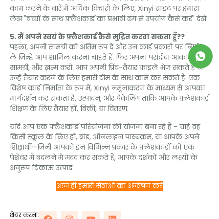
काम करने के बारे में अधिक विचारों के लिए, Xinyi साइट पर हमारा
लेख "बच्चों के साथ फ़्लैशकार्ड का प्रभावी ढंग से उपयोग कैसे करें" देखें.
5. मैं अपने स्वयं के फ़्लैशकार्ड कैसे मुद्रित करवा सकता हूँ??
पहला, अपनी सामग्री को अंतिम रूप दें और उन कार्ड प्रकारों पर निर्णय
लें जिन्हें आप शामिल करना चाहते हैं. फिर अपना पसंदीदा आकार चुनें,
सामग्री, और ख़त्म करो. आप अपनी प्रिंट-तैयार फ़ाइलें भेज सकते हैं या
उन्हें तैयार करने के लिए हमारी टीम के साथ काम कर सकते हैं. एक
विशेष कार्ड निर्माता के रूप में, Xinyi नमूनाकरण के माध्यम से आपका
मार्गदर्शन कर सकता है, उत्पादन, और पैकेजिंग ताकि आपके फ़्लैशकार्ड
शिक्षण के लिए तैयार हों, बिक्री, या वितरण.
यदि आप एक फ्लैशकार्ड परियोजना की योजना बना रहे हैं - चाहे वह
किसी स्कूल के लिए हो, ब्रांड, ऑनलाइन पाठ्यक्रम, या आपके अपने
शिक्षार्थी—ज़िनी आपको इन विभिन्न प्रकार के फ़्लैशकार्डों को एक
पेशेवर में बदलने में मदद कर सकते हैं, आपके दर्शकों और लक्ष्यों के
अनुरूप टिकाऊ उत्पाद.
आज ही हमारी सेवाओं का अन्वेषण करें
शेयर करना: