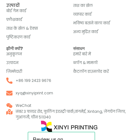
उत्पादों
ताश का खेल
बोर्ड गेम कार्ड
व्यापार कार्ड
फ़्लैशकार्ड
भविष्य बताने वाला कार्ड
ताश के खेल & डेक्स
अन्य मुद्रित कार्ड
पुष्टिकरण कार्ड
झीनी क्यों?
संसाधन
अनुकूलन
हमारे बारे में
उत्पादन
ब्लॉग & मामलों
ज़िम्मेदारी
कैटलॉग डाउनलोड करें
+86 199 2423 9676
xyq@xinyiprint.com
WeChat
नंबर 3 फायर रोड, फुलिंग इंडस्ट्री पार्क,तांगमेई, Xintang, ज़ेंगचेंग जिला,
गुआंगज़ौ, चीन 511340