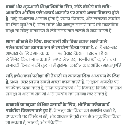
बच्चों और शुरुआती शिक्षार्थियों के लिए, मोटे बोर्ड से बने छवि-
आधारित भौतिक फ्लैशकार्ड आमतौर पर सबसे अच्छा विकल्प होते
हैं.
उन्हें संभालना आसान होता है, ज्यादा टिकाऊ, और लगातार उपयोग
के लिए सुरक्षित है. गोल कोने और मजबूत सामग्री कार्ड को वास्तविक
कक्षा या घरेलू वातावरण में लंबे समय तक चलने में मदद करती है.
भाषा सीखने के लिए, शब्दावली और रिक्त स्थान भरने वाले
फ्लैशकार्ड का व्यापक रूप से उपयोग किया जाता है.
इन्हें बार-बार
अभ्यास के लिए मानक कागज पर तैयार किया जा सकता है या
लेमिनेट किया जा सकता है. स्पष्ट लेआउट, पठनीय फ़ॉन्ट, और यहां
सजावटी डिज़ाइन की तुलना में सुसंगत कार्ड आकार अधिक महत्वपूर्ण हैं.
यदि फ़्लैशकार्ड परीक्षा की तैयारी या व्यावसायिक अध्ययन के लिए
हैं, प्रश्न-उत्तर प्रारूप सबसे अच्छा काम करते हैं.
शिक्षार्थी आमतौर पर
कॉम्पैक्ट पसंद करते हैं, साफ टाइपोग्राफी और टिकाऊ फिनिश के साथ
समीक्षा में आसान सेट जो भारी उपयोग का सामना कर सकते हैं.
कक्षाओं या खुदरा शैक्षिक उत्पादों के लिए, भौतिक फ़्लैशकार्ड
पसंदीदा विकल्प बने हुए हैं.
वे समूह अंतःक्रिया का समर्थन करते हैं,
उपकरणों पर निर्भर न रहें, और आकार में पूरी तरह से अनुकूलित किया
जा सकता है, सामग्री, और पैकेजिंग.