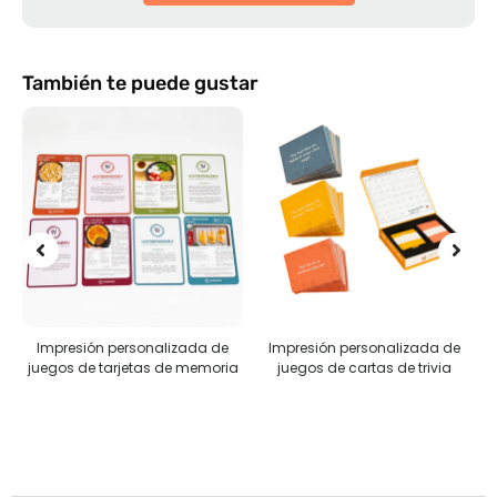
También te puede gustar
e
Impresión personalizada de
Rompecabezas personalizados
ria
juegos de cartas de trivia