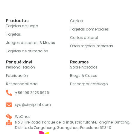
Productos
Cartas
Tarjetas de juego
Tarjetas comerciales
Tarjetas
Cartas de tarot
Juegos de cartas & Mazos
Otras tarjetas impresas
Tarjetas de afirmación
Por qué xinyi
Recursos
Personalización
Sobre nosotros
Fabricación
Blogs & Casos
Responsabilidad
Descargar catálogo
+86 199 2423 9676
xyq@xinyiprint.com
WeChat
No.3 Fire Road, Parque de la industria fulante,Tangmei, Xintang,
Distrito de Zengcheng, Guangzhou, Porcelana 511340