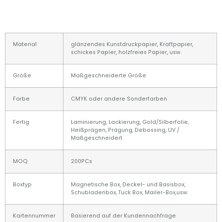
Material
glänzendes Kunstdruckpapier, Kraftpapier,
schickes Papier, holzfreies Papier, usw.
Größe
Maßgeschneiderte Größe
Farbe
CMYK oder andere Sonderfarben
Fertig
Laminierung, Lackierung, Gold/Silberfolie,
Heißprägen, Prägung, Debossing, UV /
Maßgeschneidert
MOQ
200PCs
Boxtyp
Magnetische Box, Deckel- und Basisbox,
Schubladenbox, Tuck Box, Mailer-Box,usw.
Kartennummer
Basierend auf der Kundennachfrage