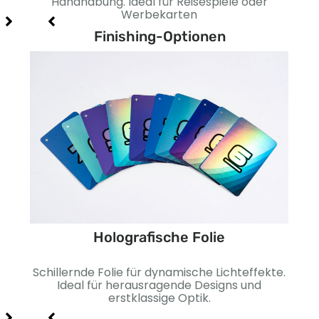
nd
Handhabung. Ideal für Reisespiele oder
b
Werbekarten
Finishing-Optionen
Holografische Folie
ine
Schillernde Folie für dynamische Lichteffekte.
Gla
ehr
Ideal für herausragende Designs und
G
erstklassige Optik.