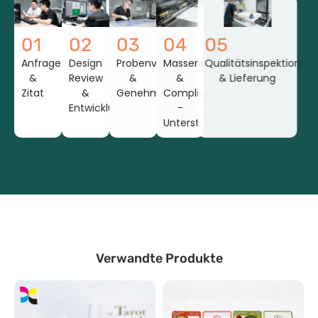
01
02
03
04
05
Anfrage
Design
Probenvorbereitung
Massenproduktion
Qualitätsinspektion
&
Review
&
&
& Lieferung
Zitat
&
Genehmigung
Compliance
Entwicklung
-
Unterstützung
Verwandte Produkte