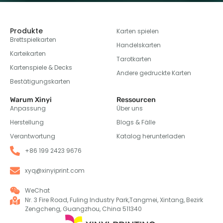
Produkte
Karten spielen
Brettspielkarten
Handelskarten
Karteikarten
Tarotkarten
Kartenspiele & Decks
Andere gedruckte Karten
Bestätigungskarten
Warum Xinyi
Ressourcen
Anpassung
Über uns
Herstellung
Blogs & Fälle
Verantwortung
Katalog herunterladen
+86 199 2423 9676
xyq@xinyiprint.com
WeChat
Nr. 3 Fire Road, Fuling Industry Park,Tangmei, Xintang, Bezirk
Zengcheng, Guangzhou, China 511340