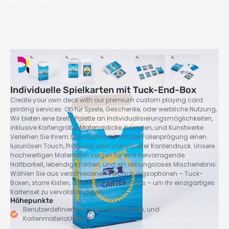
Individuelle Spielkarten mit Tuck-End-Box
Create your own deck with our premium custom playing card
printing services
. Ob für Spiele, Geschenke, oder werbliche Nutzung,
Wir bieten eine breite Palette an Individualisierungsmöglichkeiten,
inklusive Kartengröße, Materialdicke, beenden, und Kunstwerke.
Verleihen Sie Ihrem Schmuckstück mit der Folienprägung einen
luxuriösen Touch, Prägung, oder individueller Kantendruck. Unsere
hochwertigen Materialien sorgen für eine hervorragende
Haltbarkeit, lebendige Farben, und ein reibungsloses Mischerlebnis.
Wählen Sie aus verschiedenen Verpackungsoptionen – Tuck-
Boxen, starre Kisten, oder Magnetverschluss – um Ihr einzigartiges
Kartenset zu vervollständigen.
Höhepunkte
Benutzerdefinierte Größen, Oberflächen, und
Kartenmaterial,Kasten