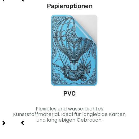
Papieroptionen
PVC
äche.
Flexibles und wasserdichtes
Sc
 und
Kunststoffmaterial. Ideal für langlebige Karten
Idea
und langlebigen Gebrauch.