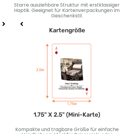
Starre ausziehbare Struktur mit erstklassiger
Stab
ür
Haptik. Geeignet für Kartenverpackungen im
.
Geschenkstil.
Kartengröße
e)
1.75" X 2.5" (Mini-Karte)
tive
Kompakte und tragbare Größe für einfache
E