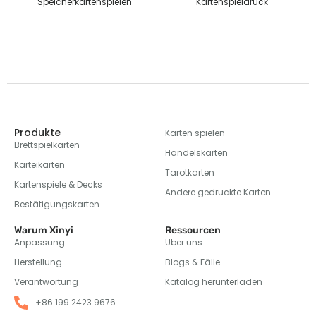
n
Speicherkartenspielen
Kartenspieldruck
Produkte
Karten spielen
Brettspielkarten
Handelskarten
Karteikarten
Tarotkarten
Kartenspiele & Decks
Andere gedruckte Karten
Bestätigungskarten
Warum Xinyi
Ressourcen
Anpassung
Über uns
Herstellung
Blogs & Fälle
Verantwortung
Katalog herunterladen
+86 199 2423 9676