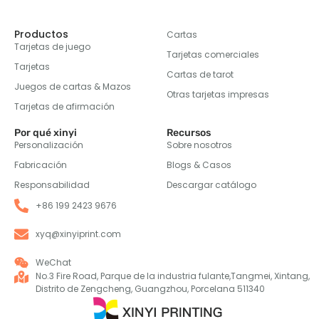
Productos
Cartas
Tarjetas de juego
Tarjetas comerciales
Tarjetas
Cartas de tarot
Juegos de cartas & Mazos
Otras tarjetas impresas
Tarjetas de afirmación
Por qué xinyi
Recursos
Personalización
Sobre nosotros
Fabricación
Blogs & Casos
Responsabilidad
Descargar catálogo
+86 199 2423 9676
xyq@xinyiprint.com
WeChat
No.3 Fire Road, Parque de la industria fulante,Tangmei, Xintang,
Distrito de Zengcheng, Guangzhou, Porcelana 511340