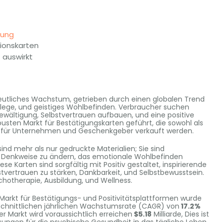
lung
ionskarten
t auswirkt
eutliches Wachstum, getrieben durch einen globalen Trend
lege, und geistiges Wohlbefinden. Verbraucher suchen
ewältigung, Selbstvertrauen aufbauen, und eine positive
usten Markt für Bestätigungskarten geführt, die sowohl als
tikel für Unternehmen und Geschenkgeber verkauft werden.
ind mehr als nur gedruckte Materialien; Sie sind
re Denkweise zu ändern, das emotionale Wohlbefinden
 Karten sind sorgfältig mit Positiv gestaltet, inspirierende
bstvertrauen zu stärken, Dankbarkeit, und Selbstbewusstsein.
hotherapie, Ausbildung, und Wellness.
 Markt für Bestätigungs- und Positivitätsplattformen wurde
hschnittlichen jährlichen Wachstumsrate (CAGR) von
17.2%
Der Markt wird voraussichtlich erreichen
$5.18
Milliarde, Dies ist