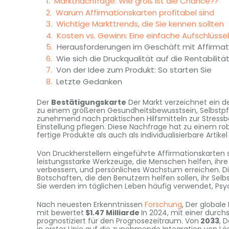
Marktnachfrage: Wie groß ist die Chance??
Warum Affirmationskarten profitabel sind
Wichtige Markttrends, die Sie kennen sollten
Kosten vs. Gewinn: Eine einfache Aufschlüsse
Herausforderungen im Geschäft mit Affirmat
Wie sich die Druckqualität auf die Rentabilitä
Von der Idee zum Produkt: So starten Sie
Letzte Gedanken
Der
Bestätigungskarte
Der Markt verzeichnet ein d
zu einem größeren Gesundheitsbewusstsein, Selbstpf
zunehmend nach praktischen Hilfsmitteln zur Stressb
Einstellung pflegen. Diese Nachfrage hat zu einem rob
fertige Produkte als auch als individualisierbare Ar
Von Druckherstellern eingeführte Affirmationskarten s
leistungsstarke Werkzeuge, die Menschen helfen, ih
verbessern, und persönliches Wachstum erreichen. Diese
Botschaften, die den Benutzern helfen sollen, ihr Sel
Sie werden im täglichen Leben häufig verwendet, Psyc
Nach neuesten Erkenntnissen
Forschung
, Der globale
mit bewertet
$1.47 Milliarde
In 2024, mit einer durc
prognostiziert für den Prognosezeitraum. Von
2033
, 