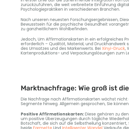
in erster Linie auf die zunehmende Integration von L
zurückzuführen, die weit verbreitete Einführung digita
Psychologiepraktiken in verschiedenen Branchen.
Nach unseren neuesten Forschungsergebnissen, Die
Bewusstsein für die psychische Gesundheit vorangetri
zu ganzheitlichem Wohlbefinden.
Jedoch, Um Affirmationskarten in ein erfolgreiches Pr
erforderlich – Qualität, Material, und Druckhandwerk 
des Umsatzes und des Markenwerts. Bei
Xinyi-Druck
, 
Kartenproduktions- und Verpackungslösungen zum L
Marktnachfrage: Wie groß ist d
Die Nachfrage nach Affirmationskarten wächst nicht n
Segmente hinweg. Allgemein gesprochen, Sie können i
Positive Affirmationskarten:
Diese gehören zu den
um positive Überzeugungen durch tägliche Wiederholun
Botschaft, die sich auf die Selbstheilung konzentriert,
beide
Farmette
Und
Intelligenter Wandel
Verkaufe die