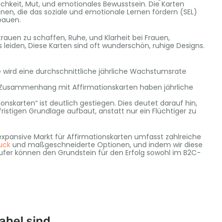
ichkeit, Mut, und emotionales Bewusstsein. Die Karten
nen, die das soziale und emotionale Lernen fördern (SEL)
bauen.
trauen zu schaffen, Ruhe, und Klarheit bei Frauen,
 leiden, Diese Karten sind oft wunderschön, ruhige Designs.
 wird eine durchschnittliche jährliche Wachstumsrate
 Zusammenhang mit Affirmationskarten haben jährliche
onskarten“ ist deutlich gestiegen. Dies deutet darauf hin,
istigen Grundlage aufbaut, anstatt nur ein Flüchtiger zu
 expansive Markt für Affirmationskarten umfasst zahlreiche
uck
und maßgeschneiderte Optionen, und indem wir diese
fer können den Grundstein für den Erfolg sowohl im B2C-
abel sind