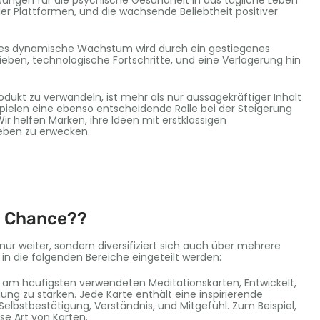
ösungen für die psychische Gesundheit in das tägliche Leben
ler Plattformen, und die wachsende Beliebtheit positiver
ses dynamische Wachstum wird durch ein gestiegenes
eben, technologische Fortschritte, und eine Verlagerung hin
odukt zu verwandeln, ist mehr als nur aussagekräftiger Inhalt
spielen eine ebenso entscheidende Rolle bei der Steigerung
Wir helfen Marken, ihre Ideen mit erstklassigen
eben zu erwecken.
ie Chance??
ur weiter, sondern diversifiziert sich auch über mehrere
n die folgenden Bereiche eingeteilt werden:
 am häufigsten verwendeten Meditationskarten, Entwickelt,
g zu stärken. Jede Karte enthält eine inspirierende
 Selbstbestätigung, Verständnis, und Mitgefühl. Zum Beispiel,
se Art von Karten.