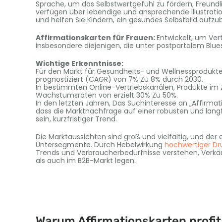
Sprache, um das Selbstwertgefühl zu fördern, Freundl
verfügen über lebendige und ansprechende Illustratio
und helfen Sie Kindern, ein gesundes Selbstbild aufzu
Affirmationskarten für Frauen:
Entwickelt, um Ver
insbesondere diejenigen, die unter postpartalem Blues
Wichtige Erkenntnisse:
Für den Markt für Gesundheits- und Wellnessprodukte
prognostiziert (CAGR) von 7% Zu 8% durch 2030.
In bestimmten Online-Vertriebskanälen, Produkte im
Wachstumsraten von erzielt 30% Zu 50%.
In den letzten Jahren, Das Suchinteresse an „Affirmati
dass die Marktnachfrage auf einer robusten und langfr
sein, kurzfristiger Trend.
Die Marktaussichten sind groß und vielfältig, und der
Untersegmente. Durch Hebelwirkung
hochwertiger Dr
Trends und Verbraucherbedürfnisse verstehen, Verkäu
als auch im B2B-Markt legen.
Warum Affirmationskarten profit