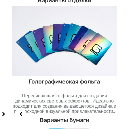
Варианты отделки
Голографическая фольга
Переливающаяся фольга для создания
но
динамических световых эффектов.. Идеально
п
подходит для создания выдающегося дизайна и
созд
превосходной визуальной привлекательности..
Варианты бумаги