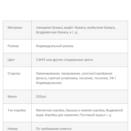
Материал
глянцевая бумага, крафт-бумага, необычная бумага,
бездревесная бумага, и т. д..
Размер
Индивидуальный размер
Цвет
CMYK или другие специальные цвета
Отделка
Ламинирование, лакирование, золотая/серебряная
фольга, горячая штамповка, тиснение, тиснение, УФ /
Индивидуальные
Могил
200шт.
Тип коробки
Магнитная коробка, Крышка и нижняя коробка, Выдвижной
ящик, Коробка для хранения, Почтовый ящик,и т. д..
Номер
По требованию клиента