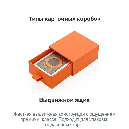
Типы карточных коробок
Выдвижной ящик
анные
Жесткая выдвижная конструкция с ощущением
Проч
еально
премиум-класса. Подходит для упаковки
И
чная
подарочных карт..