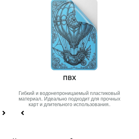
н
ПВХ
Гибкий и водонепроницаемый пластиковый
Мн
я
материал.. Идеально подходит для прочных
го
карт и длительного использования..
долг