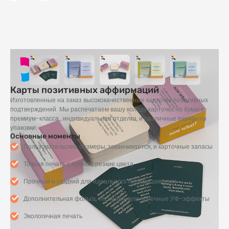
Карты позитивных аффирмаций
Изготовленные на заказ высококачественные карточки позитивных
подтверждений. Мы распечатаем вашу колоду карточек на бумаге
премиум-класса., индивидуальная отделка, и различные варианты
упаковки.
Основные моменты
Пользовательские размеры, заканчивается, и карточные запасы
Точная печать с яркими, резкие цвета
Прочный и гладкий для идеального перемешивания
Дополнительная фольга, тиснение, или точечные УФ-эффекты
Экологичная печать