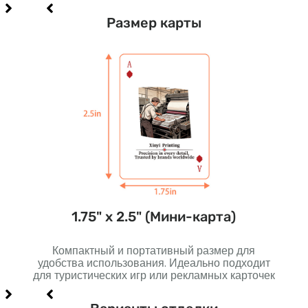
Размер карты
)
1.75" х 2.5" (Мини-карта)
вного
Компактный и портативный размер для
Не
од и
удобства использования. Идеально подходит
луч
для туристических игр или рекламных карточек