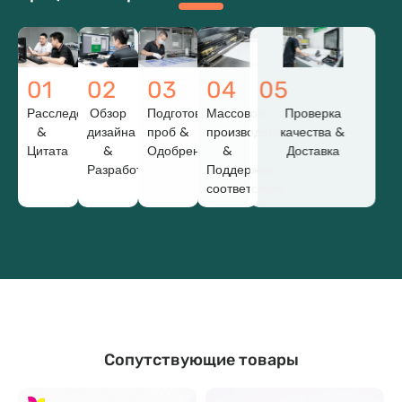
01
02
03
04
05
Расследование
Обзор
Подготовка
Массовое
Проверка
&
дизайна
проб &
производство
качества &
Цитата
&
Одобрение
&
Доставка
Разработка
Поддержка
соответствия
Сопутствующие товары