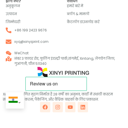
झीनी क्यों?
संसाधन
अनुकूलन
हमारे बारे में
उत्पादन
ब्लॉग & मामलों
ज़िम्मेदारी
कैटलॉग डाउनलोड करें
+86 199 2423 9676
xyq@xinyiprint.com
WeChat
नंबर 3 फायर रोड, फुलिंग इंडस्ट्री पार्क,तांगमेई, Xintang, ज़ेंगचेंग जिला,
गुआंगज़ौ, चीन 511340
Xinyi एक प्रमाणित मुद्रण निर्माता है 28 वर्षों का अनुभव, कार्डों में स्थायी कस्टम
समाधान प्रदान करना, पैकेजिंग, और वैश्विक ग्राहकों के लिए प्रकाशन.