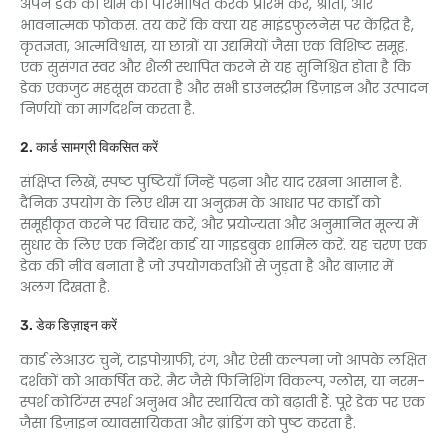
अपने डेक की थीम को परिभाषित करके प्रारंभ करें, श्रोता, और
भावनात्मक फोकस. तय करें कि क्या यह माइंडफुलनेस पर केंद्रित है,
कृतज्ञता, आत्मविश्वास, या छात्रों या उद्यमियों जैसा एक विशिष्ट समूह.
एक सुसंगत स्वर और शैली स्थापित करने से यह सुनिश्चित होता है कि
डेक एकजुट महसूस करता है और सभी डाउनस्ट्रीम डिज़ाइन और उत्पादन
निर्णयों का मार्गदर्शन करता है.
2. कार्ड सामग्री विकसित करें
संक्षिप्त लिखें, स्पष्ट पुष्टियाँ जिन्हें पढ़ना और याद रखना आसान है.
दैनिक उपयोग के लिए थीम या अनुक्रम के आधार पर कार्डों को
समूहीकृत करने पर विचार करें, और प्रयोज्यता और अनुमानित मूल्य में
सुधार के लिए एक निर्देश कार्ड या गाइडबुक शामिल करें. यह चरण एक
डेक की नींव बनाता है जो उपयोगकर्ताओं से जुड़ता है और बाज़ार में
अलग दिखता है.
3. डेक डिज़ाइन करें
कार्ड लेआउट चुनें, टाइपोग्राफी, रंग, और ऐसी कल्पना जो आपके लक्षित
दर्शकों को आकर्षित करे. मैट जैसे फिनिशिंग विकल्प, ग्लोस, या नरम-
स्पर्श कोटिंग्स स्पर्श अनुभव और स्थायित्व को बढ़ाती हैं. पूरे डेक पर एक
जैसा डिज़ाइन व्यावसायिकता और ब्रांडिंग को पुष्ट करता है.