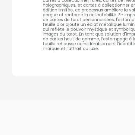
cartes à collectionner rares, cartes de héros
holographiques, et cartes à collectionner en
édition limitée, ce processus améliore la valeur
perçue et renforce la collectabilité. En impression
de cartes de tarot personnalisées, l'estampage e
feuille d'or ajoute un éclat métallique lumineux
qui reflète le pouvoir mystique et symbolique des
images du tarot. En tant que solution d'impressio
de cartes haut de gamme, l’estampage à la
feuille rehausse considérablement l’identité de la
marque et l’attrait du luxe.