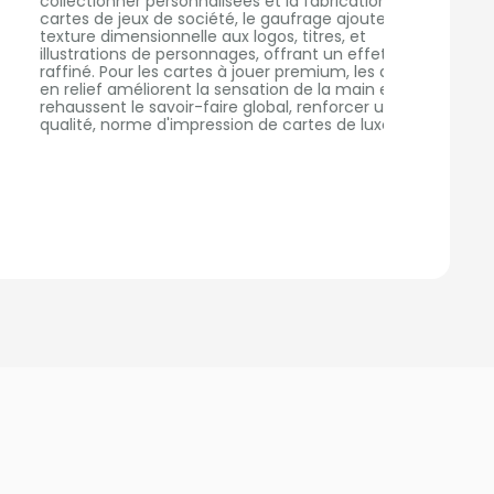
collectionner personnalisées et la fabrication de
forme de
cartes de jeux de société, le gaufrage ajoute une
profonde
exture dimensionnelle aux logos, titres, et
utilisé d
illustrations de personnages, offrant un effet 3D
personna
affiné. Pour les cartes à jouer premium, les détails
collectio
en relief améliorent la sensation de la main et
et introd
rehaussent le savoir-faire global, renforcer une
nettoyag
qualité, norme d'impression de cartes de luxe.
gamme q
tout en 