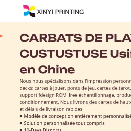
CARBATS DE PL
CUSTUSTUSE Usin
en Chine
Nous nous spécialisons dans l'impression person
d
e
c
k
s
: cartes à jouer, ponts de jeu, cartes de tarot
s
u
p
p
o
rt
f
design ROM
,
f
r
e
e
échantillonnage
,
produc
conditionnement, Nous livrons des cartes de haut
et délais de livraison rapides.
Modèle de conception entièrement personnalis
Solution personnalisée tout compris
10-Days Disports