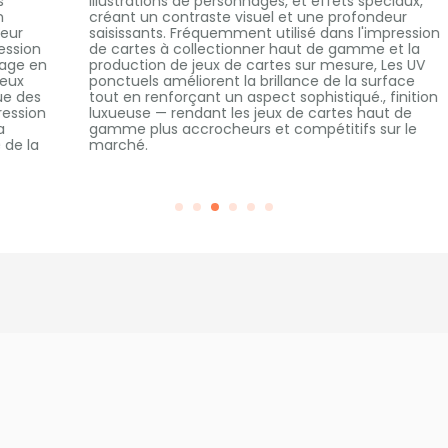
illustrations de personnages, et effets spéciaux,
créant un contraste visuel et une profondeur
saisissants. Fréquemment utilisé dans l'impression
t
de cartes à collectionner haut de gamme et la
n
production de jeux de cartes sur mesure, Les UV
r
ponctuels améliorent la brillance de la surface
tout en renforçant un aspect sophistiqué., finition
n
luxueuse — rendant les jeux de cartes haut de
gamme plus accrocheurs et compétitifs sur le
marché.