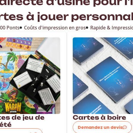
directe d'usine pour l
rtes à jouer personnal
200 Ponts
Coûts d'impression en gros
Rapide & Impressi
es de jeu de
Cartes à boire
été
Demandez un devis