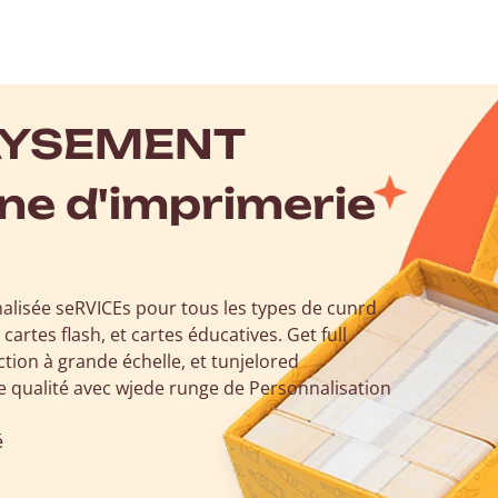
AYSEMENT
e d'imprimerie
nalisée
s
e
RVI
CE
s
pour tous les types de
c
un
r
d
, cartes flash, et cartes éducatives.
G
e
t
f
u
l
l
tion à grande échelle
,
et
t
un
je
l
o
r
e
d
e qualité avec
w
je
d
e
r
un
ge
de
Personnalisation
é