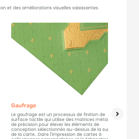
on et des améliorations visuelles saisissantes.
Gaufrage
Débos
Le gaufrage est un processus de finition de
Le gaufr
surface tactile qui utilise des matrices métalliques
impressi
de précision pour élever les éléments de
concepti
conception sélectionnés au-dessus de la surface
effet en
de la carte.. Dans l'impression de cartes à
gaufrage