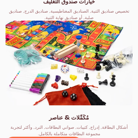
خيارات صندوق التغليف
تخصيص صناديق الثنية, الصناديق المغناطيسية, صناديق الدرج, صناديق
صلبة, أو صناديق نهاية الثنية.
مُكَمِّلات & عناصر
أشكال البطاقة, إدراج, كتيبات, صواني البطاقات, النرد, وأكثر لتجربة
مجموعة البطاقات متكاملة بالكامل.