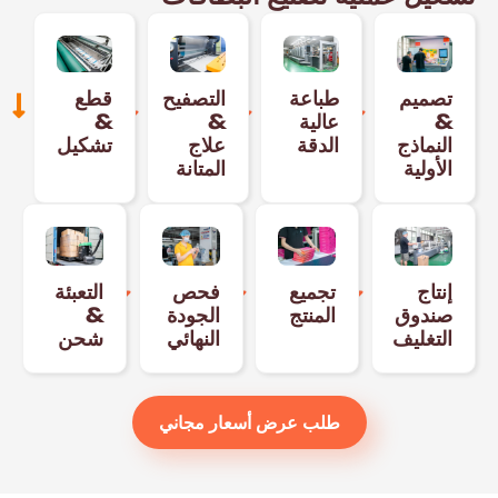
تصميم
طباعة
التصفيح
قطع
&
عالية
&
&
النماذج
الدقة
علاج
تشكيل
الأولية
المتانة
إنتاج
تجميع
فحص
التعبئة
صندوق
المنتج
الجودة
&
التغليف
النهائي
شحن
طلب عرض أسعار مجاني