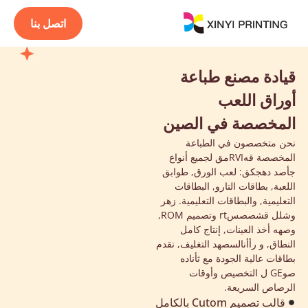
اتصل بنا
قيادة مصنع طباعة
أوراق اللعب
المخصصة في الصين
نحن متخصصون في الطباعة
المخصصة
ق
ه
RVI
م
ق
لجميع أنواع
ج
أ
ص
د
د
ه
ج
ك
ق
: لعب الورق, طوابق
اللعبة, بطاقات التارو, البطاقات
التعليمية, والبطاقات التعليمية.
ز
ه
ر
و
ش
ل
ل
ق
ش
ص
ص
س
rt
و
تصميم ROM
,
و
ص
ه
ه
أخذ العينات
,
إنتاج كامل
النطاق
,
و
ر
أ
أنا
ل
س
ص
ه
د
التغليف, نقدم
بطاقات عالية الجودة مع
ث
أنا
د
ه
ص
و
GE
ل
التخصيص وأوقات
الرصاص السريعة.
قالب تصميم Cutom بالكامل