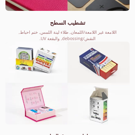
تشطيب السطح
اللامعة غير اللامعة/اللمعان, طلاء لينة اللمس, ختم احباط,
النقش/debossing, والبقعة UV.