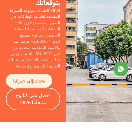
بتوقعاتك
xinyi
الطباعة موثوقة
الشركة
المصنعة لطباعة البطاقات
في
الصين, متخصص في إنتاج
البطاقات المخصصة للعملاء
العالميين, مدعوم بمصنع
20،000㎡, 280+ طاقم عمل,
والأتمتة المتقدمة. معتمد من
قبل ISO, BSCI, ثلاثة, وديزني,
نجلب الدقة, الاستدامة, وقابلية
التوسع لكل مشروع بطاقة.
تحدث إلى خبرائنا
احصل على كتالوج
منتجاتنا 2026