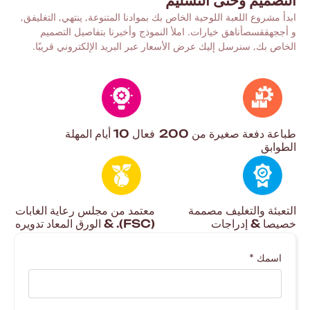
التصميم وحتى التسليم
ابدأ مشروع اللعبة اللوحية الخاص بك بموادنا المتنوعة, ينتهي,
التغليف
ق
,
و
أ
ج
ج
ه
ق
ق
س
ص
أنا
ه
ق
خيارات. املأ النموذج وأخبرنا بتفاصيل التصميم
الخاص بك, سنرسل إليك عرض الأسعار عبر البريد الإلكتروني قريبًا.
طباعة دفعة صغيرة من 200
فعال 10 أيام المهلة
الطوابق
التعبئة والتغليف مصممة
معتمد من مجلس رعاية الغابات
خصيصا & إدراجات
(FSC). & الورق المعاد تدويره
اسمك
*