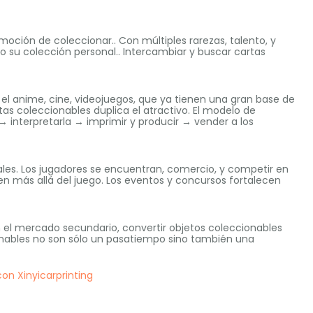
emoción de coleccionar.. Con múltiples rarezas, talento, y
do su colección personal.. Intercambiar y buscar cartas
el anime, cine, videojuegos, que ya tienen una gran base de
as coleccionables duplica el atractivo. El modelo de
 → interpretarla → imprimir y producir → vender a los
ales. Los jugadores se encuentran, comercio, y competir en
n más allá del juego. Los eventos y concursos fortalecen
n el mercado secundario, convertir objetos coleccionables
onables no son sólo un pasatiempo sino también una
n Xinyicarprinting