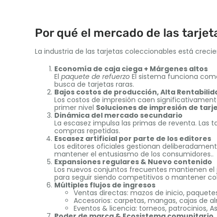
Por qué el mercado de las tarje
La industria de las tarjetas coleccionables está crec
Economía de caja ciega + Márgenes altos
El
paquete de refuerzo
El sistema funciona com
busca de tarjetas raras.
Bajos costos de producción, Alta Rentabilid
Los costos de impresión caen significativament
primer nivel
Soluciones de impresión de tarj
Dinámica del mercado secundario
La escasez impulsa las primas de reventa. Las t
compras repetidas.
Escasez artificial por parte de los editores
Los editores oficiales gestionan deliberadament
mantener el entusiasmo de los consumidores..
Expansiones regulares & Nuevo contenido
Los nuevos conjuntos frecuentes mantienen el 
para seguir siendo competitivos o mantener co
Múltiples flujos de ingresos
Ventas directas: mazos de inicio, paquete
Accesorios: carpetas, mangas, cajas de 
Eventos & licencia: torneos, patrocinios, 
Poder de marca & Ecosistema comunitario