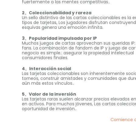
fuertemente a las mentes competitivas..
2、Coleccionabilidad y rareza
Un sello distintivo de las cartas coleccionables es la 
tipos de tarjetas, Los jugadores disfrutan construyen
esquivas genera una emoción infinita.
3、Popularidad impulsada por IP
Muchos juegos de cartas aprovechan sus queridas IP: 
fans. La combinación de fandom de IP y juego de cart
negocio es simple.: asegurar la propiedad intelectual
consumidores finales.
4、Interacción social
Las tarjetas coleccionables son inherentemente soci
torneos, construir amistades y comunidades que dure
aún más estos vínculos..
5、Valor de la inversión
Las tarjetas raras suelen alcanzar precios elevados e
en activos. Para muchos jóvenes, Las cartas colecci
oportunidad de inversión..
Comience co