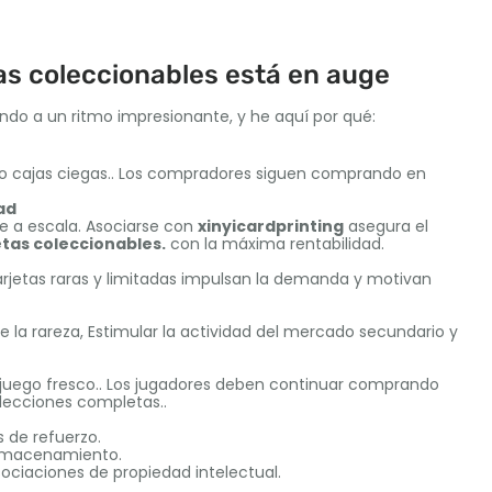
tas coleccionables está en auge
iendo a un ritmo impresionante, y he aquí por qué:
o cajas ciegas.. Los compradores siguen comprando en
ad
e a escala. Asociarse con
xinyicardprinting
asegura el
etas coleccionables.
con la máxima rentabilidad.
arjetas raras y limitadas impulsan la demanda y motivan
e la rareza, Estimular la actividad del mercado secundario y
juego fresco.. Los jugadores deben continuar comprando
lecciones completas..
s de refuerzo.
almacenamiento.
Asociaciones de propiedad intelectual.