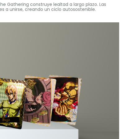
 Gathering construye lealtad a largo plazo. Las
s a unirse, creando un ciclo autosostenible.