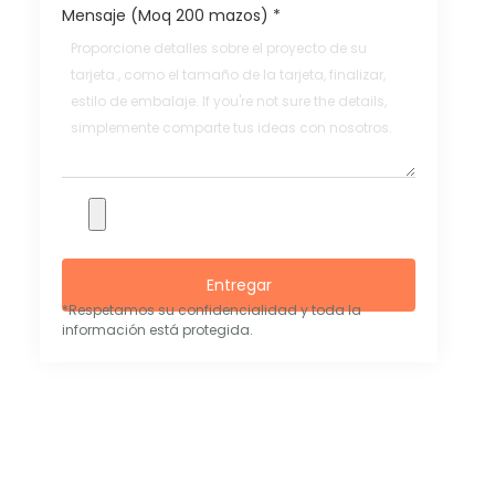
Mensaje (Moq 200 mazos)
*
Entregar
*Respetamos su confidencialidad y toda la
información está protegida.