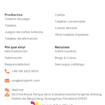
Productos
Cartas
Tarjetas de juego
Tarjetas comerciales
Tarjetas
Cartas de tarot
Juegos de cartas & Mazos
Otras tarjetas impresas
Tarjetas de afirmación
Por qué xinyi
Recursos
Personalización
Sobre nosotros
Fabricación
Blogs & Casos
Responsabilidad
Descargar catálogo
+86 199 2423 9676
xyq@xinyiprint.com
WeChat
No.3 Fire Road, Parque de la industria fulante,Tangmei, Xintang,
Distrito de Zengcheng, Guangzhou, Porcelana 511340