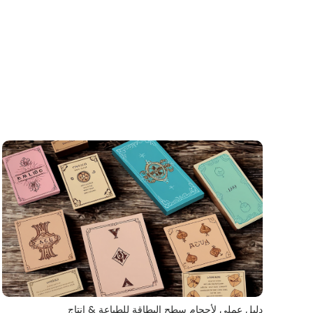
دليل عملي لأحجام سطح البطاقة للطباعة & إنتاج