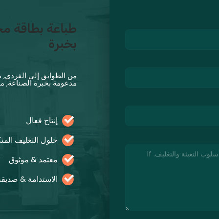
طباعة بطاقة م
بخبرة
من الطوابق إلى الفردي, 
مدعومة بخبرة الصناعة, م
إنتاج فعال
حلول التغليف المتك
معتمد & موثوق
الاستدامة & صديقة 