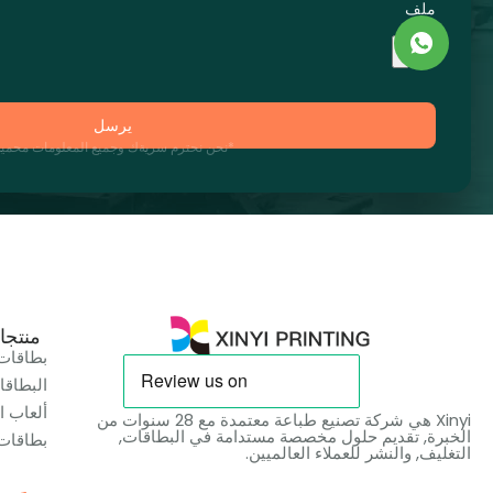
ملف
يرسل
*نحن نحترم سريةك وجميع المعلومات محمية
منتجا
بطاقات 
البطاقا
ألعاب ا
Xinyi هي شركة تصنيع طباعة معتمدة مع 28 سنوات من
الخبرة, تقديم حلول مخصصة مستدامة في البطاقات,
بطاقات 
التغليف, والنشر للعملاء العالميين.