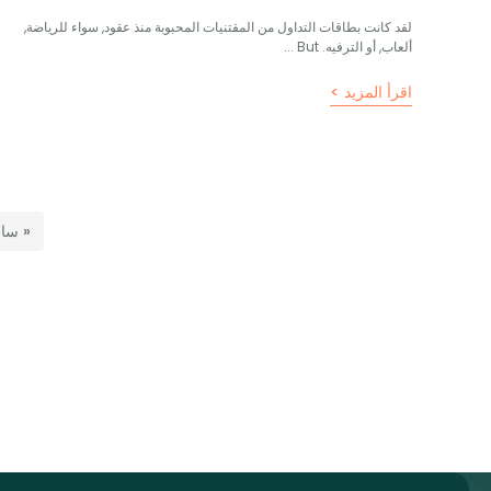
لقد كانت بطاقات التداول من المقتنيات المحبوبة منذ عقود, سواء للرياضة,
ألعاب, أو الترفيه.
But
...
اقرأ المزيد >
« سا