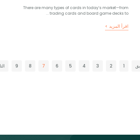
There are many types of cards in today’s market—from
...
trading cards and board game decks to
اقرأ المزيد >
بق
1
2
3
4
5
6
7
8
9
الت