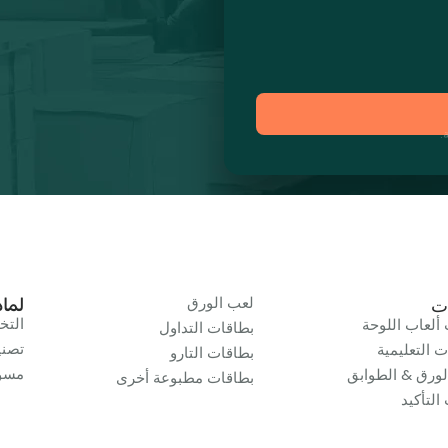
.
لعب الورق
ت
لماذا i
الت
ألعاب اللوحة
بطاقات التداول
تصني
ت التعليمية
بطاقات التارو
مسؤو
لورق & الطوابق
بطاقات مطبوعة أخرى
التأكيد