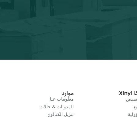
Xiny
موارد
خصيص
معلومات عنا
ع
المدونات & حالات
لية
تنزيل الكتالوج